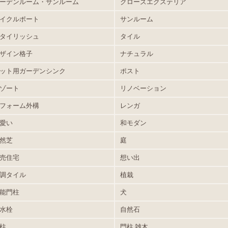
ーデンルーム・サンルーム
クローズエクステリア
イクルポート
サンルーム
タイリッシュ
タイル
ザイン格子
ナチュラル
ット用ガーデンシンク
ポスト
ゾート
リノベーション
フォーム外構
レンガ
愛い
和モダン
然芝
庭
売住宅
想い出
調タイル
植栽
能門柱
犬
水栓
自然石
柱
門柱.雑木