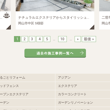
ナチュラルエクステリアからスタイリッシュエクステリアへ ― お庭の模様替えで暮らしも明るく、使いやすく ―｜岡山市中区の外構リフォーム施工事例
岡山市中区 S様邸
岡山市
1
2
3
4
5
...
10
...
»
最後 »
るごとリフォーム
アジアン
ッドフェンス
エクステリア
ープンエクステリア
カラーコンクリート
ーデン
ガーデンリノベーション