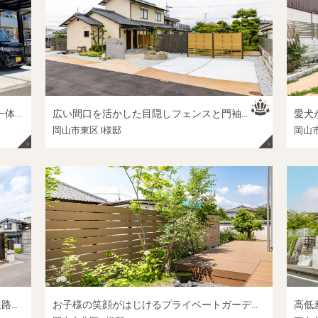
L字型レイアウトでつくるプライバシーと一体感のある庭空間（カーポート・門まわり・テラス）｜岡山市中区建売住宅の外構リフォーム施工事例
広い間口を活かした目隠しフェンスと門袖デザイン│岡山市東区の外構リフォーム施工事例
岡山市東区 I様邸
岡山市
約10年の時を経て、理想の完成へ。三方道路の視線を美しく整えた、岡山・心地よい邸宅外構│岡山市中区の外構リフォーム施工事例
お子様の笑顔がはじけるプライベートガーデン。家族の時間を優しく包む、ウッドデッキと目隠しフェンスのおこもり庭│岡山市北区の新築外構施工事例