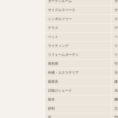
ガーデンルーム
ガ
サイクルスペース
サ
シンボルツリー
ス
テラス
デ
ペット
ペ
ライティング
リ
リフォームガーデン
リ
再利用
可
外構・エクステリア
天
庭家具
建
日除けシェード
木
樹木
機
砂利
立
芝
門