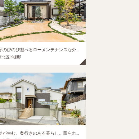
愛犬がのびのび遊べるローメンテナンスな外構（テラス屋根・駐車スペース）｜岡山市の庭リフォーム
北区 K様邸
高低差が生む、奥行きのある暮らし。限られたスペースを最大限に活かす、スライド門扉と立体的な庭づくり｜岡山市北区の新築外構施工事例