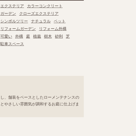
エクステリア
カラーコンクリート
ガーデン
クローズエクステリア
シンボルツリー
ナチュラル
ペット
リフォームガーデン
リフォーム外構
可愛い
外構
庭
植栽
樹木
砂利
芝
駐車スペース
慮し、舗装をベースとしたローメンテナンスの
さとやさしい雰囲気が調和するお庭に仕上げま