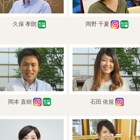
久保 孝朗
岡野 千夏
岡本 直樹
石田 依規