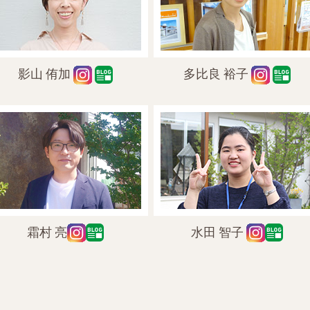
影山 侑加
多比良 裕子
霜村 亮
水田 智子