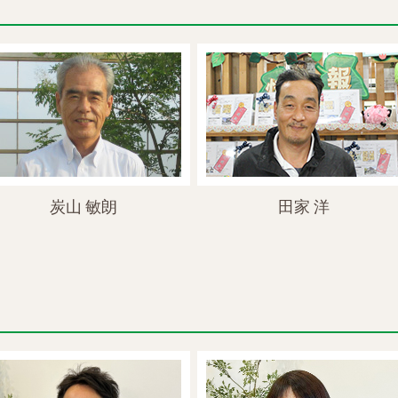
炭山 敏朗
田家 洋