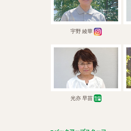
宇野 綾華
光亦 早苗