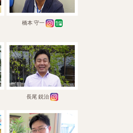
橋本 守一
長尾 鋭治