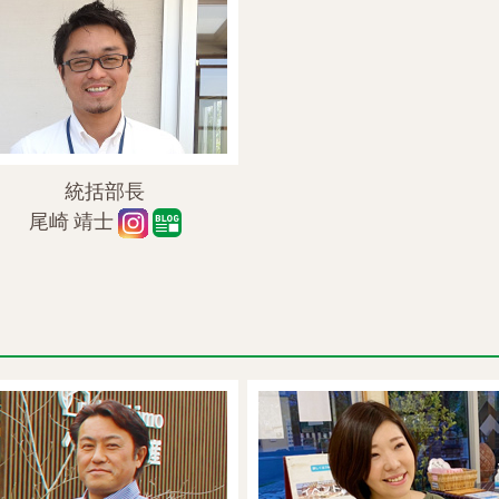
統括部長
尾崎 靖士