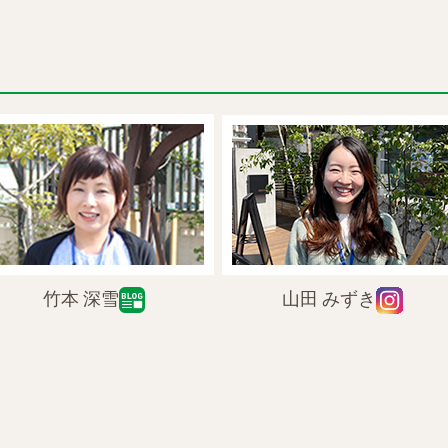
竹本 深雪
山田 みずき