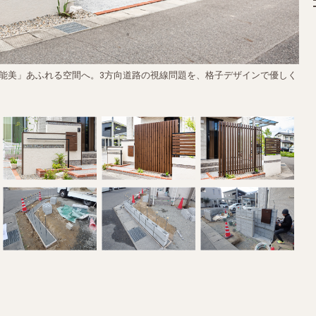
機能美」あふれる空間へ。3方向道路の視線問題を、格子デザインで優しく