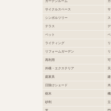
ガーデンルーム
ガ
サイクルスペース
サ
シンボルツリー
ス
テラス
デ
ペット
ペ
ライティング
リ
リフォームガーデン
リ
再利用
可
外構・エクステリア
天
庭家具
建
日除けシェード
木
樹木
機
砂利
立
芝
門