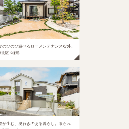
愛犬がのびのび遊べるローメンテナンスな外構（テラス屋根・駐車スペース）｜岡山市の庭リフォーム
北区 K様邸
高低差が生む、奥行きのある暮らし。限られたスペースを最大限に活かす、スライド門扉と立体的な庭づくり｜岡山市北区の新築外構施工事例