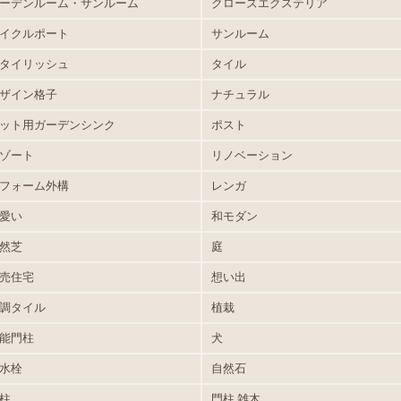
ーデンルーム・サンルーム
クローズエクステリア
イクルポート
サンルーム
タイリッシュ
タイル
ザイン格子
ナチュラル
ット用ガーデンシンク
ポスト
ゾート
リノベーション
フォーム外構
レンガ
愛い
和モダン
然芝
庭
売住宅
想い出
調タイル
植栽
能門柱
犬
水栓
自然石
柱
門柱.雑木