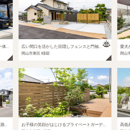
L字型レイアウトでつくるプライバシーと一体感のある庭空間（カーポート・門まわり・テラス）｜岡山市中区建売住宅の外構リフォーム施工事例
広い間口を活かした目隠しフェンスと門袖デザイン│岡山市東区の外構リフォーム施工事例
岡山市東区 I様邸
岡山市
約10年の時を経て、理想の完成へ。三方道路の視線を美しく整えた、岡山・心地よい邸宅外構│岡山市中区の外構リフォーム施工事例
お子様の笑顔がはじけるプライベートガーデン。家族の時間を優しく包む、ウッドデッキと目隠しフェンスのおこもり庭│岡山市北区の新築外構施工事例