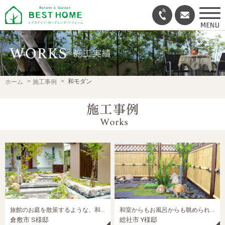
和モダン
ホーム
施工事例
旅館のお庭を散策するような、和モダン外構
和室からもお風呂からも眺められる、こだわりの坪庭
倉敷市 S様邸
総社市 Y様邸