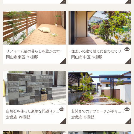
リフォーム後の暮らしを豊かにする目隠しのある和風モダンのお庭
住まいの建て替えに合わせてリ・デザイン「雑木林×和モダン」の ナチュラルガーデン
岡山市東区 Ｙ様邸
岡山市中区 S様邸
自然石を使った豪華な門廻りデザイン
玄関までのアプローチがボリューム感たっぷり！和モダン外構！
倉敷市 Ｗ様邸
倉敷市 O様邸