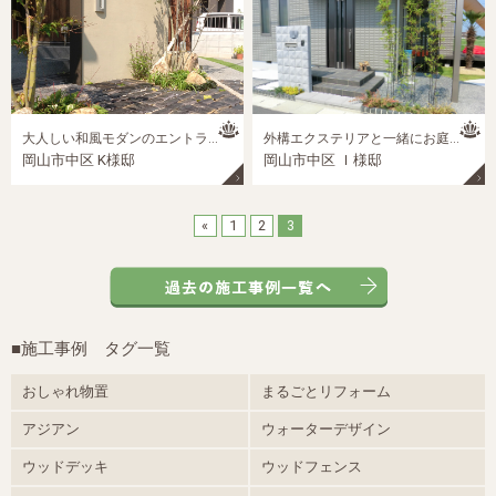
大人しい和風モダンのエントランスが素敵な外構
外構エクステリアと一緒にお庭をトータルコーディネイト
岡山市中区 K様邸
岡山市中区 Ｉ様邸
«
1
2
3
■施工事例 タグ一覧
おしゃれ物置
まるごとリフォーム
アジアン
ウォーターデザイン
ウッドデッキ
ウッドフェンス