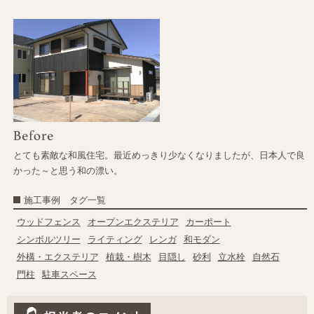
とても素敵な和風住宅。最近めっきり少なくなりましたが、日本人で良
かった～と思う和の漂い。
施工事例 タグ一覧
ウッドフェンス
オープンエクステリア
カーポート
シンボルツリー
ライティング
レンガ
和モダン
外構・エクステリア
植栽・樹木
目隠し
砂利
立水栓
自然石
門柱
駐車スペース