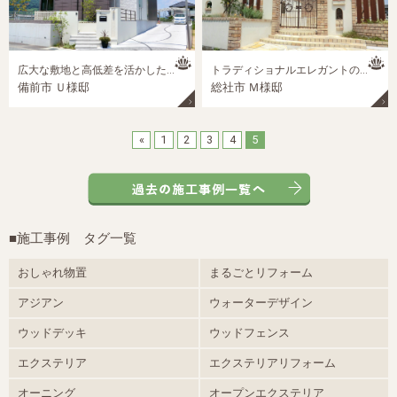
広大な敷地と高低差を活かしたスタイリッシュデザインの新築外構
トラディショナルエレガントのクローズエクステリア
備前市 Ｕ様邸
総社市 Ｍ様邸
«
1
2
3
4
5
■施工事例 タグ一覧
おしゃれ物置
まるごとリフォーム
アジアン
ウォーターデザイン
ウッドデッキ
ウッドフェンス
エクステリア
エクステリアリフォーム
オーニング
オープンエクステリア