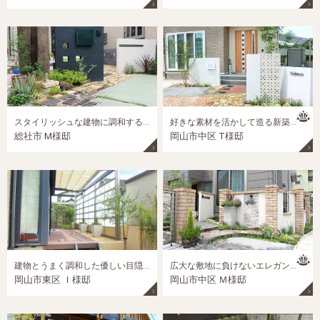
スタイリッシュな建物に調和する自然派ナチュラルのフロントガーデン
好きな素材を活かして造る新築外構
総社市 M様邸
岡山市中区 T様邸
建物とうまく調和した優しい目隠し、リクシル『プラスＧ』のあるお庭
広大な敷地に負けないエレガントデザインの門廻り外構
岡山市東区 Ｉ様邸
岡山市中区 Ｍ様邸