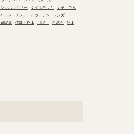
ガーデンルーム・サンルーム
シンボルツリー
タイルデッキ
ナチュラル
ペット
リフォームガーデン
レンガ
庭家具
植栽・樹木
目隠し
自然石
雑木