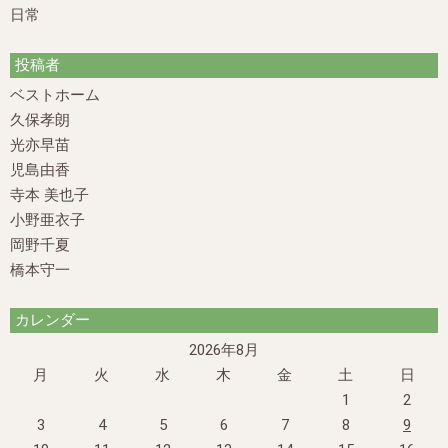
日常
投稿者
ベストホーム
久保孝朗
光亦早苗
児島由香
寺本 美也子
小野亜衣子
岡野千夏
橋本守一
カレンダー
2026年8月
月
火
水
木
金
土
日
1
2
3
4
5
6
7
8
9