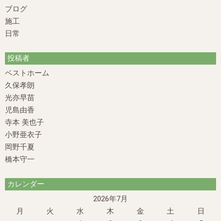
ブログ
施工
日常
投稿者
ベストホーム
久保孝朗
光亦早苗
児島由香
寺本 美也子
小野亜衣子
岡野千夏
橋本守一
カレンダー
2026年7月
月
火
水
木
金
土
日