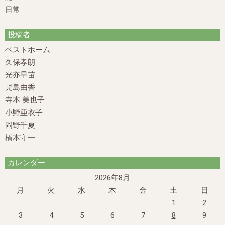
日常
投稿者
ベストホーム
久保孝朗
光亦早苗
児島由香
寺本 美也子
小野亜衣子
岡野千夏
橋本守一
カレンダー
2026年8月
月
火
水
木
金
土
日
1
2
3
4
5
6
7
8
9