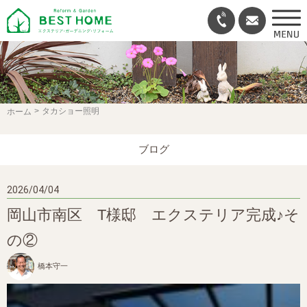
タカショー照明
ホーム
ブログ
2026/04/04
岡山市南区 T様邸 エクステリア完成♪そ
の②
橋本守一