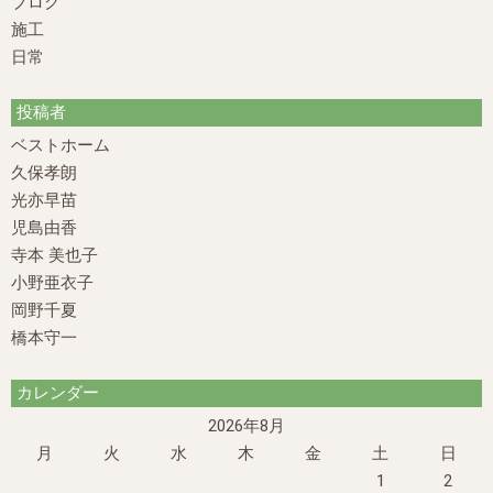
ブログ
施工
日常
投稿者
ベストホーム
久保孝朗
光亦早苗
児島由香
寺本 美也子
小野亜衣子
岡野千夏
橋本守一
カレンダー
2026年8月
月
火
水
木
金
土
日
1
2