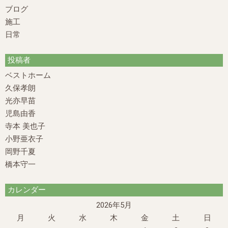
ブログ
施工
日常
投稿者
ベストホーム
久保孝朗
光亦早苗
児島由香
寺本 美也子
小野亜衣子
岡野千夏
橋本守一
カレンダー
2026年5月
月
火
水
木
金
土
日