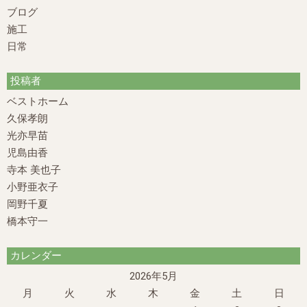
ブログ
施工
日常
投稿者
ベストホーム
久保孝朗
光亦早苗
児島由香
寺本 美也子
小野亜衣子
岡野千夏
橋本守一
カレンダー
2026年5月
月
火
水
木
金
土
日