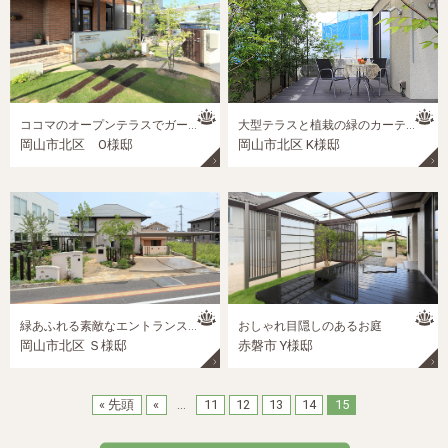
ココマのオープンテラスでガーデンライフを楽しもう！
大型テラスと植栽の緑のカーテンの憩いの空間
岡山市北区 O様邸
岡山市北区 K様邸
緑あふれる素敵なエントランスと夢のプライベートガーデン
おしゃれ目隠しのあるお庭
岡山市北区 Ｓ様邸
赤磐市 Y様邸
« 先頭
«
...
11
12
13
14
15