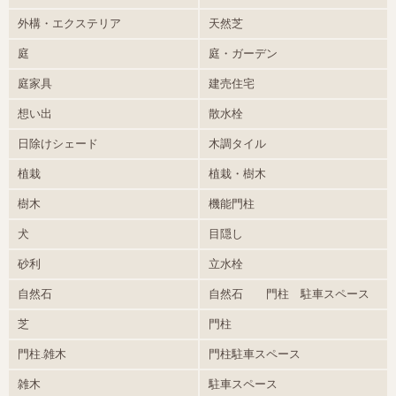
外構・エクステリア
天然芝
庭
庭・ガーデン
庭家具
建売住宅
想い出
散水栓
日除けシェード
木調タイル
植栽
植栽・樹木
樹木
機能門柱
犬
目隠し
砂利
立水栓
自然石
自然石 門柱 駐車スペース
芝
門柱
門柱.雑木
門柱駐車スペース
雑木
駐車スペース