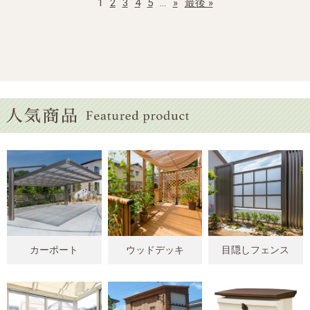
1
2
3
4
5
...
»
最後 »
カーポート
ウッドデッキ
目隠しフェンス