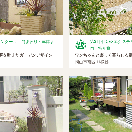
工コンクール 門まわり・車庫ま
第31回TOEXエクス
門 特別賞
夢を叶えたガーデンデザイン
ワンちゃんと楽しく暮らせる
岡山市南区 Ｈ様邸