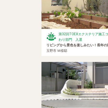
第32回TOEXエクステリア施
わり部門 入選
リビングから景色を楽しみたい！長年の
玉野市 Ｍ様邸