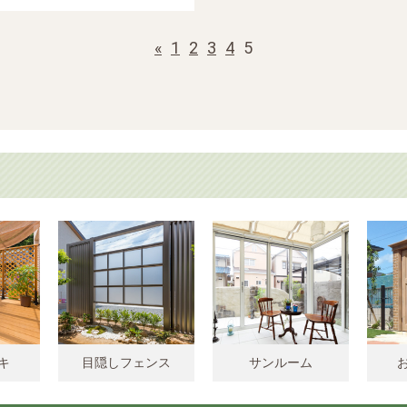
«
1
2
3
4
5
キ
目隠しフェンス
サンルーム