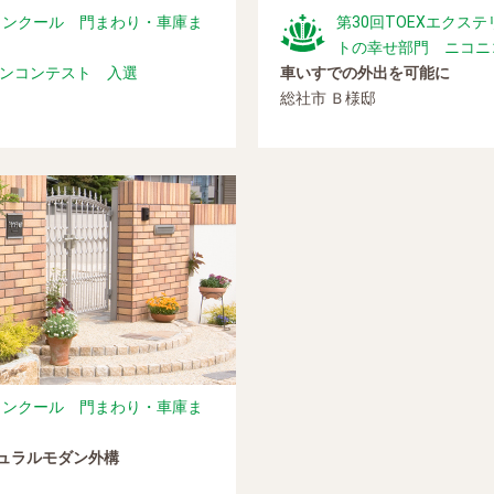
工コンクール 門まわり・車庫ま
第30回TOEXエクス
トの幸せ部門 ニコニ
インコンテスト 入選
車いすでの外出を可能に
総社市 Ｂ様邸
工コンクール 門まわり・車庫ま
ュラルモダン外構