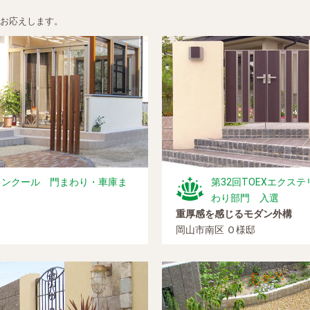
にお応えします。
工コンクール 門まわり・車庫ま
第32回TOEXエクス
わり部門 入選
重厚感を感じるモダン外構
岡山市南区 Ｏ様邸