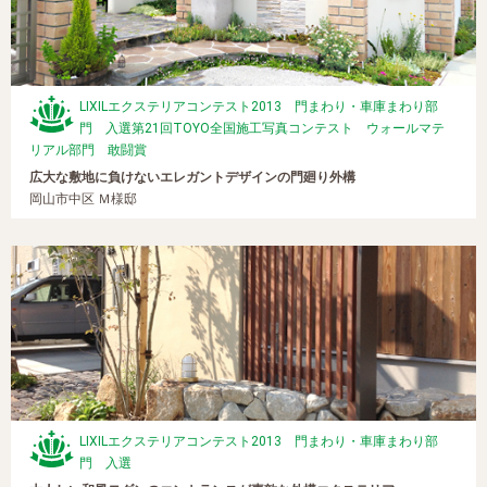
LIXILエクステリアコンテスト2013 門まわり・車庫まわり部
門 入選
第21回TOYO全国施工写真コンテスト ウォールマテ
リアル部門 敢闘賞
広大な敷地に負けないエレガントデザインの門廻り外構
岡山市中区 Ｍ様邸
LIXILエクステリアコンテスト2013 門まわり・車庫まわり部
門 入選