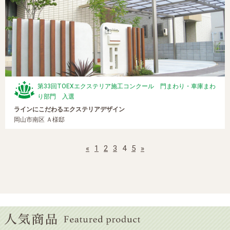
第33回TOEXエクステリア施工コンクール 門まわり・車庫まわ
り部門 入選
ラインにこだわるエクステリアデザイン
岡山市南区 Ａ様邸
«
1
2
3
4
5
»