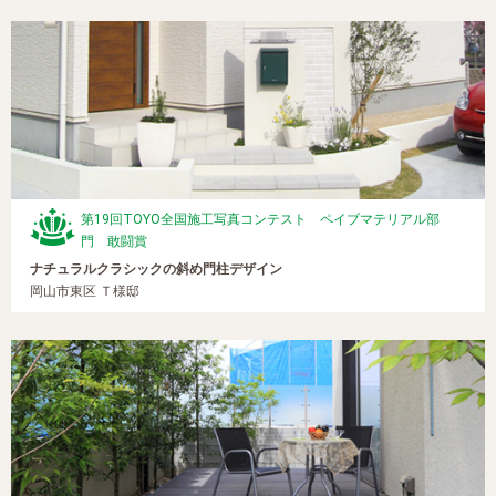
第19回TOYO全国施工写真コンテスト ペイブマテリアル部
門 敢闘賞
ナチュラルクラシックの斜め門柱デザイン
岡山市東区 Ｔ様邸