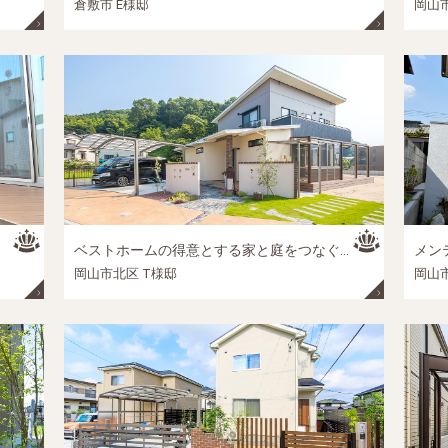
倉敷市 E様邸
岡山市
ベストホームの得意とする家と庭をつなぐリノベーション
メン
岡山市北区 T様邸
岡山市