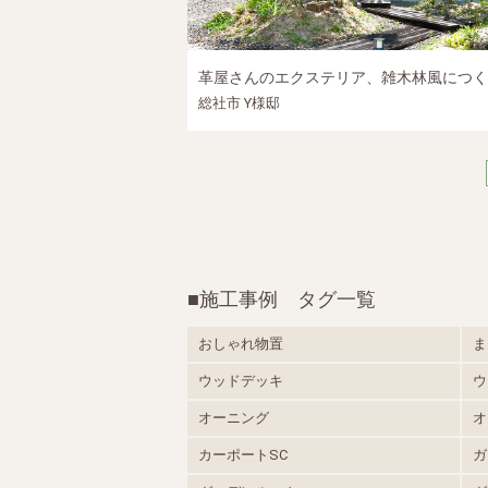
総社市 Y様邸
■施工事例 タグ一覧
おしゃれ物置
ま
ウッドデッキ
ウ
オーニング
オ
カーポートSC
ガ