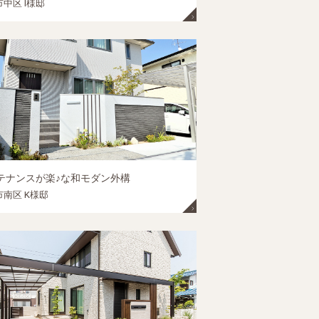
中区 I様邸
テナンスが楽♪な和モダン外構
南区 K様邸