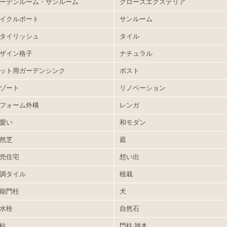
ーデンルーム・サンルーム
クローズエクステリア
イクルポート
サンルーム
タイリッシュ
タイル
ザイン格子
ナチュラル
ット用ガーデンシンク
ポスト
ゾート
リノベーション
フォーム外構
レンガ
愛い
和モダン
然芝
庭
売住宅
想い出
調タイル
植栽
能門柱
犬
水栓
自然石
柱
門柱.雑木