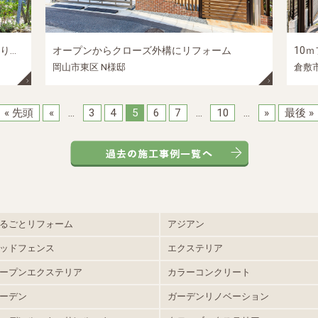
革屋さんのエクステリア、雑木林風につくりました
オープンからクローズ外構にリフォーム
10
岡山市東区 N様邸
倉敷市
« 先頭
«
...
3
4
5
6
7
...
10
...
»
最後 »
るごとリフォーム
アジアン
ッドフェンス
エクステリア
ープンエクステリア
カラーコンクリート
ーデン
ガーデンリノベーション