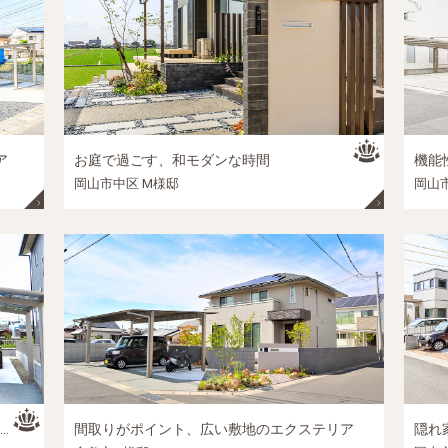
ア
お庭で過ごす、和モダンな時間
機能性と
岡山市中区 M様邸
岡山
間取りがポイント、広い敷地のエクステリア
隠れ