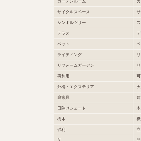
ガーデンルーム
ガ
サイクルスペース
サ
シンボルツリー
ス
テラス
デ
ペット
ペ
ライティング
リ
リフォームガーデン
リ
再利用
可
外構・エクステリア
天
庭家具
建
日除けシェード
木
樹木
機
砂利
立
芝
門