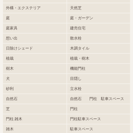
外構・エクステリア
天然芝
庭
庭・ガーデン
庭家具
建売住宅
想い出
散水栓
日除けシェード
木調タイル
植栽
植栽・樹木
樹木
機能門柱
犬
目隠し
砂利
立水栓
自然石
自然石 門柱 駐車スペース
芝
門柱
門柱.雑木
門柱駐車スペース
雑木
駐車スペース