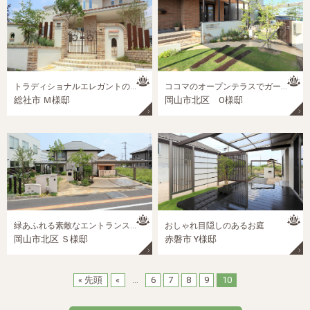
トラディショナルエレガントのクローズエクステリア
ココマのオープンテラスでガーデンライフを楽しもう！
総社市 Ｍ様邸
岡山市北区 O様邸
緑あふれる素敵なエントランスと夢のプライベートガーデン
おしゃれ目隠しのあるお庭
岡山市北区 Ｓ様邸
赤磐市 Y様邸
« 先頭
«
...
6
7
8
9
10