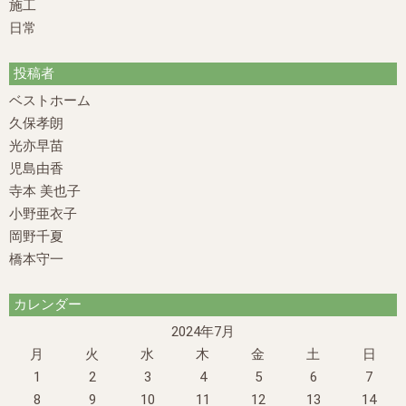
施工
日常
投稿者
ベストホーム
久保孝朗
光亦早苗
児島由香
寺本 美也子
小野亜衣子
岡野千夏
橋本守一
カレンダー
2024年7月
月
火
水
木
金
土
日
1
2
3
4
5
6
7
8
9
10
11
12
13
14