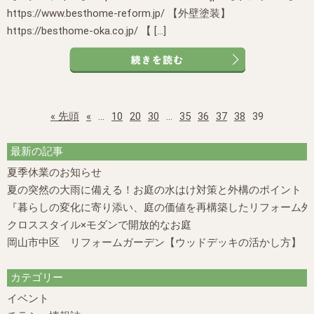
https://www.besthome-reform.jp/ 【外壁塗装】
https://besthome-oka.co.jp/ 【 […]
« 先頭
«
...
10
20
30
...
35
36
37
38
39
最新の記事
夏季休業のお知らせ
夏の突然の大雨に備える！お庭の水はけ対策と外構のポイント
『暮らしの変化に寄り添い、庭の価値を再構築したリフォーム外構
クロススタイル×モダンで開放的なお庭
岡山市中区 リフォームガーデン【ウッドデッキの活かし方】
カテゴリー
イベント