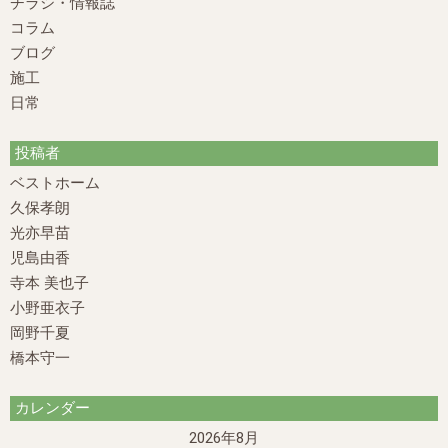
チラシ・情報誌
コラム
ブログ
施工
日常
投稿者
ベストホーム
久保孝朗
光亦早苗
児島由香
寺本 美也子
小野亜衣子
岡野千夏
橋本守一
カレンダー
2026年8月