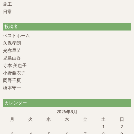
施工
日常
投稿者
ベストホーム
久保孝朗
光亦早苗
児島由香
寺本 美也子
小野亜衣子
岡野千夏
橋本守一
カレンダー
2026年8月
月
火
水
木
金
土
日
1
2