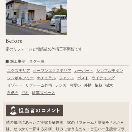
家のリフォームと増築後の外構工事開始です！
施工事例 タグ一覧
エクステリア
オープンエクステリア
カーポート
シンプルモダン
シンボルツリー
ナチュラル
フェンス
ポスト
ライティング
リゾート
リフォーム外構
レンガ
可愛い
外構
植栽
樹木
自然石
門柱
駐車スペース
隣の敷地にあったご実家を解体後、家のリフォームと増築をされたH
様。せっかく一新する外構、好みに合うものを！と思い一生懸命プラ