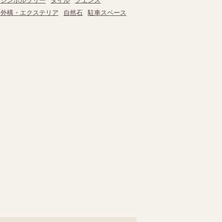
シンボルツリー
タイル
フェンス
外構・エクステリア
自然石
駐車スペース