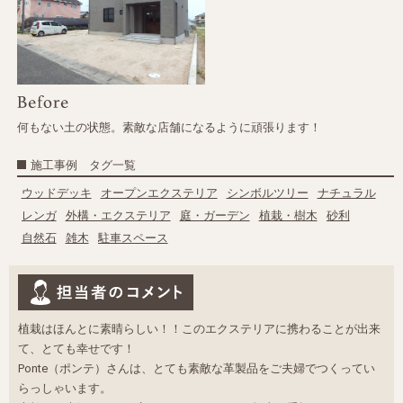
何もない土の状態。素敵な店舗になるように頑張ります！
施工事例 タグ一覧
ウッドデッキ
オープンエクステリア
シンボルツリー
ナチュラル
レンガ
外構・エクステリア
庭・ガーデン
植栽・樹木
砂利
自然石
雑木
駐車スペース
植栽はほんとに素晴らしい！！このエクステリアに携わることが出来
て、とても幸せです！
Ponte（ポンテ）さんは、とても素敵な革製品をご夫婦でつくってい
らっしゃいます。