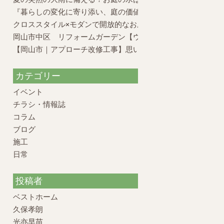
『暮らしの変化に寄り添い、庭の価値を再構築したリフォーム
クロススタイル×モダンで開放的なお庭
岡山市中区 リフォームガーデン【ウッドデッキの活かし方】
【岡山市｜アプローチ改修工事】思い出のお庭を、元の姿に戻
カテゴリー
イベント
チラシ・情報誌
コラム
ブログ
施工
日常
投稿者
ベストホーム
久保孝朗
光亦早苗