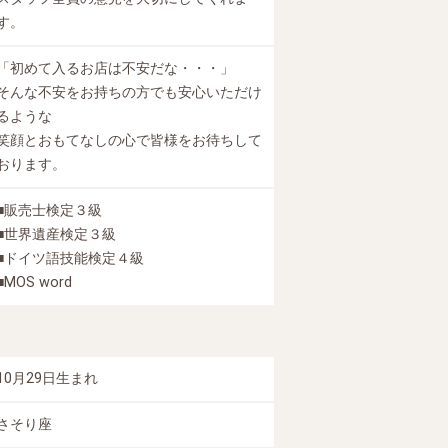
す。
「初めて入るお店は不安だな・・・」
そんな不安をお持ちの方でも安心いただけ
るような
笑顔とおもてなしの心で皆様をお待ちして
おります。
■販売士検定３級
■世界遺産検定３級
■ドイツ語技能検定４級
■MOS word
10月29日生まれ
さそり座