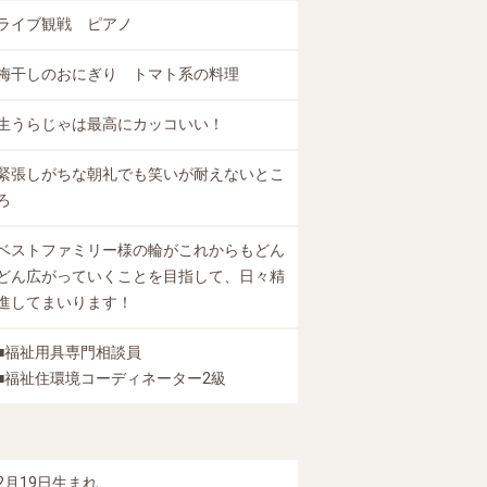
ライブ観戦 ピアノ
梅干しのおにぎり トマト系の料理
生うらじゃは最高にカッコいい！
緊張しがちな朝礼でも笑いが耐えないとこ
ろ
ベストファミリー様の輪がこれからもどん
どん広がっていくことを目指して、日々精
進してまいります！
■福祉用具専門相談員
■福祉住環境コーディネーター2級
2月19日生まれ