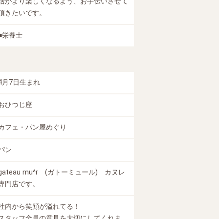
活がより楽しくなるよう、お手伝いさせて
頂きたいです。
■栄養士
4月7日生まれ
おひつじ座
カフェ・パン屋めぐり
パン
gateau mu^r (ガトーミュール) カヌレ
専門店です。
社内から笑顔が溢れてる！
スタッフ全員の意見を大切にしてくれま