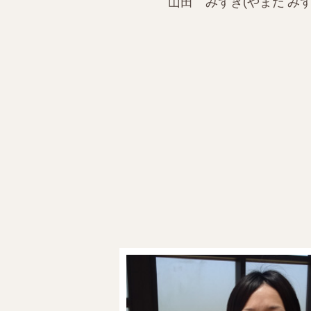
山田 みずき(やまだ みず