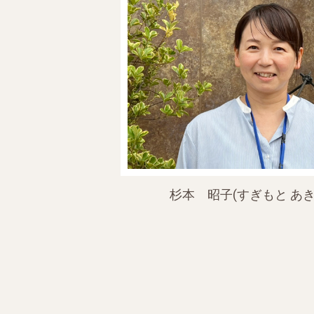
杉本 昭子(すぎもと あき