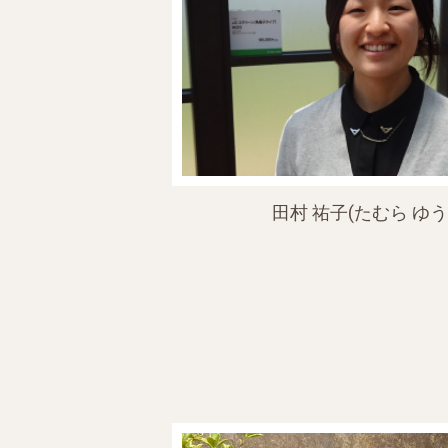
田村 祐子(たむら ゆう