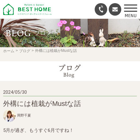
外構には植栽がMustな話
ホーム
ブログ
2024/05/30
外構には植栽がMustな話
岡野千夏
5月が過ぎ、もうすぐ6月ですね！