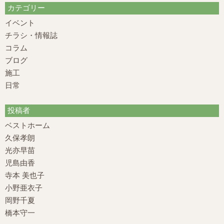
カテゴリー
イベント
チラシ・情報誌
コラム
ブログ
施工
日常
投稿者
ベストホーム
久保孝朗
光亦早苗
児島由香
寺本 美也子
小野亜衣子
岡野千夏
橋本守一