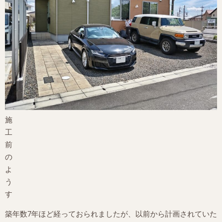
施
工
前
の
よ
う
す
築年数7年ほど経っておられましたが、以前から計画されていた