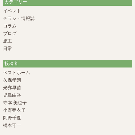
カテゴリー
イベント
チラシ・情報誌
コラム
ブログ
施工
日常
投稿者
ベストホーム
久保孝朗
光亦早苗
児島由香
寺本 美也子
小野亜衣子
岡野千夏
橋本守一