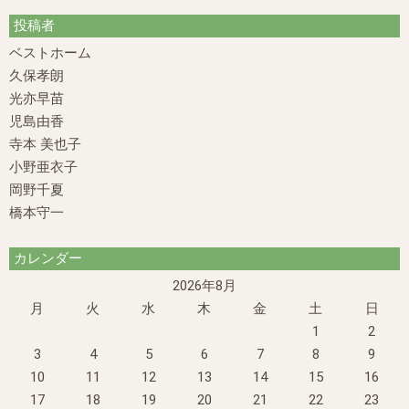
投稿者
ベストホーム
久保孝朗
光亦早苗
児島由香
寺本 美也子
小野亜衣子
岡野千夏
橋本守一
カレンダー
2026年8月
月
火
水
木
金
土
日
1
2
3
4
5
6
7
8
9
10
11
12
13
14
15
16
17
18
19
20
21
22
23