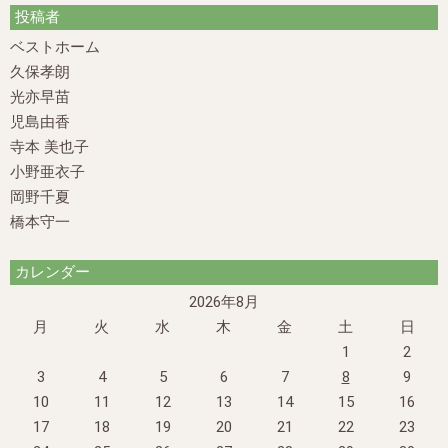
投稿者
ベストホーム
久保孝朗
光亦早苗
児島由香
寺本 美也子
小野亜衣子
岡野千夏
橋本守一
カレンダー
2026年8月
月
火
水
木
金
土
日
1
2
3
4
5
6
7
8
9
10
11
12
13
14
15
16
17
18
19
20
21
22
23