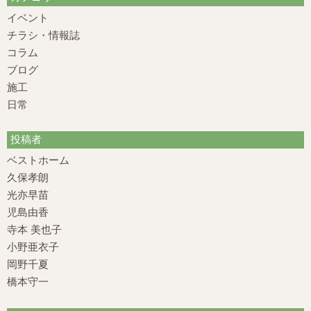
イベント
チラシ・情報誌
コラム
ブログ
施工
日常
投稿者
ベストホーム
久保孝朗
光亦早苗
児島由香
寺本 美也子
小野亜衣子
岡野千夏
橋本守一