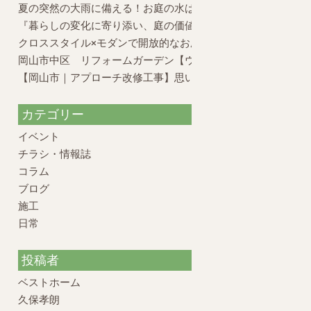
夏の突然の大雨に備える！お庭の水はけ対策と外構のポイント
『暮らしの変化に寄り添い、庭の価値を再構築したリフォーム
クロススタイル×モダンで開放的なお庭
岡山市中区 リフォームガーデン【ウッドデッキの活かし方】
【岡山市｜アプローチ改修工事】思い出のお庭を、元の姿に戻
カテゴリー
イベント
チラシ・情報誌
コラム
ブログ
施工
日常
投稿者
ベストホーム
久保孝朗