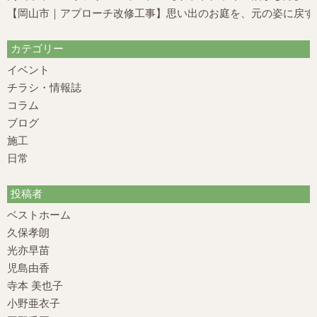
【岡山市｜アプローチ改修工事】思い出のお庭を、元の姿に戻す
カテゴリー
イベント
チラシ・情報誌
コラム
ブログ
施工
日常
投稿者
ベストホーム
久保孝朗
光亦早苗
児島由香
寺本 美也子
小野亜衣子