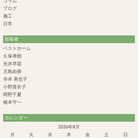
コラム
ブログ
施工
日常
投稿者
ベストホーム
久保孝朗
光亦早苗
児島由香
寺本 美也子
小野亜衣子
岡野千夏
橋本守一
カレンダー
2026年8月
月
火
水
木
金
土
日