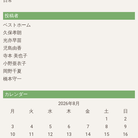
日常
投稿者
ベストホーム
久保孝朗
光亦早苗
児島由香
寺本 美也子
小野亜衣子
岡野千夏
橋本守一
カレンダー
2026年8月
月
火
水
木
金
土
日
1
2
3
4
5
6
7
8
9
10
11
12
13
14
15
16