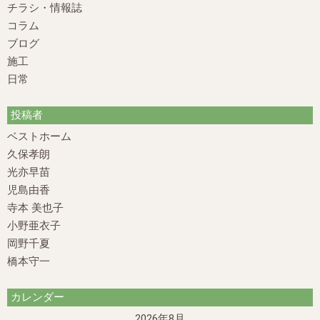
チラシ・情報誌
コラム
ブログ
施工
日常
投稿者
ベストホーム
久保孝朗
光亦早苗
児島由香
寺本 美也子
小野亜衣子
岡野千夏
橋本守一
カレンダー
2026年8月