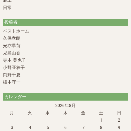
施工
日常
投稿者
ベストホーム
久保孝朗
光亦早苗
児島由香
寺本 美也子
小野亜衣子
岡野千夏
橋本守一
カレンダー
2026年8月
月
火
水
木
金
土
日
1
2
3
4
5
6
7
8
9