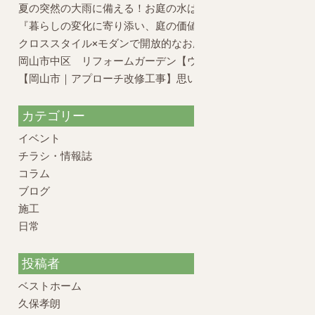
夏の突然の大雨に備える！お庭の水はけ対策と外構のポイント
『暮らしの変化に寄り添い、庭の価値を再構築したリフォーム
クロススタイル×モダンで開放的なお庭
岡山市中区 リフォームガーデン【ウッドデッキの活かし方】
【岡山市｜アプローチ改修工事】思い出のお庭を、元の姿に戻
カテゴリー
イベント
チラシ・情報誌
コラム
ブログ
施工
日常
投稿者
ベストホーム
久保孝朗