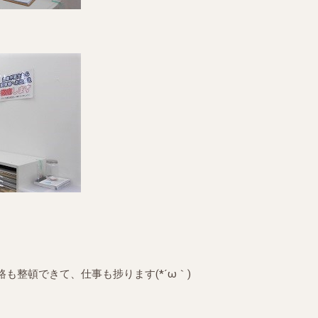
も整頓できて、仕事も捗ります(*´ω｀)