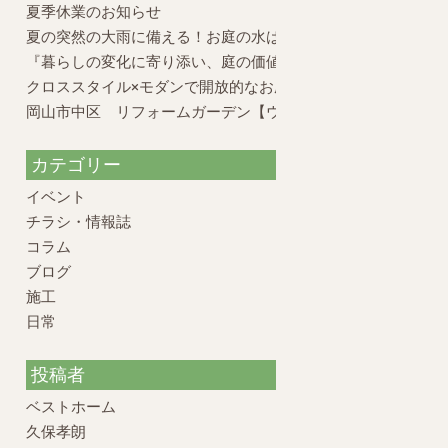
夏季休業のお知らせ
夏の突然の大雨に備える！お庭の水はけ対策と外構のポイント
『暮らしの変化に寄り添い、庭の価値を再構築したリフォーム
クロススタイル×モダンで開放的なお庭
岡山市中区 リフォームガーデン【ウッドデッキの活かし方】
カテゴリー
イベント
チラシ・情報誌
コラム
ブログ
施工
日常
投稿者
ベストホーム
久保孝朗