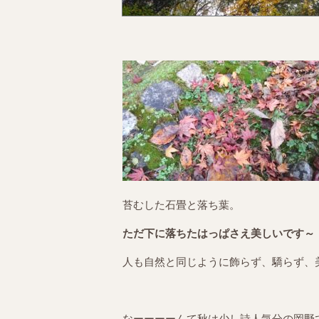
苔むした石畳と落ち葉。
ただ下に落ちたはっぱさえ美しいです～
人も自然と同じように飾らず、驕らず、