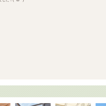
！(*‘ω‘ *)