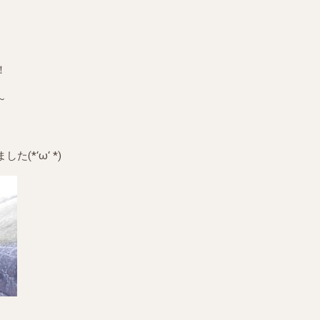
！
～
*‘ω‘ *)