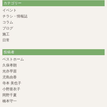
カテゴリー
イベント
チラシ・情報誌
コラム
ブログ
施工
日常
投稿者
ベストホーム
久保孝朗
光亦早苗
児島由香
寺本 美也子
小野亜衣子
岡野千夏
橋本守一