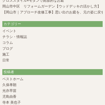
クロススタイル×モダンで開放的なお庭
岡山市中区 リフォームガーデン【ウッドデッキの活かし方】
【岡山市｜アプローチ改修工事】思い出のお庭を、元の姿に戻す
カテゴリー
イベント
チラシ・情報誌
コラム
ブログ
施工
日常
投稿者
ベストホーム
久保孝朗
光亦早苗
児島由香
寺本 美也子