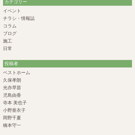
カテゴリー
イベント
チラシ・情報誌
コラム
ブログ
施工
日常
投稿者
ベストホーム
久保孝朗
光亦早苗
児島由香
寺本 美也子
小野亜衣子
岡野千夏
橋本守一