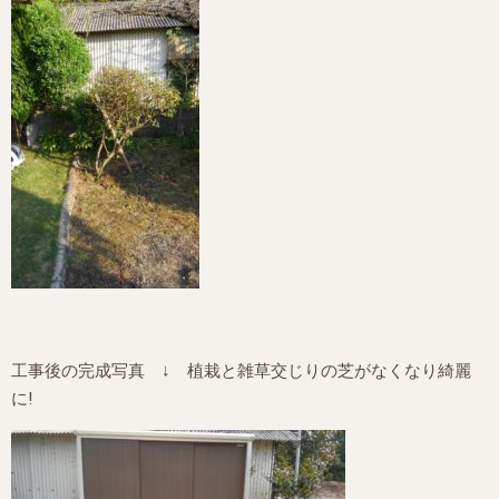
工事後の完成写真 ↓ 植栽と雑草交じりの芝がなくなり綺麗
に!