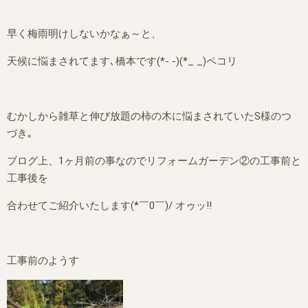
早く梅雨明けしないかなぁ～と、
天候に悩まされてます､橋本です(*- -)(*_ _)ペコリ
むかしから雑草と伸び放題の柿の木に悩まされていたS様のつ
づき｡
ブログ上、1ヶ月前の事なのでリフォームガーデン②の工事前と
工事後を
合わせてご紹介いたします(*￣0￣)/ オゥッ!!
工事前のようす