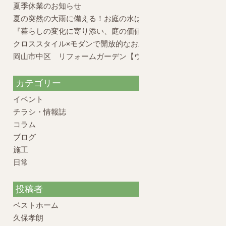
夏季休業のお知らせ
夏の突然の大雨に備える！お庭の水はけ対策と外構のポイント
『暮らしの変化に寄り添い、庭の価値を再構築したリフォーム
クロススタイル×モダンで開放的なお庭
岡山市中区 リフォームガーデン【ウッドデッキの活かし方】
カテゴリー
イベント
チラシ・情報誌
コラム
ブログ
施工
日常
投稿者
ベストホーム
久保孝朗