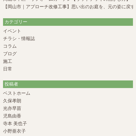
【岡山市｜アプローチ改修工事】思い出のお庭を、元の姿に戻す
カテゴリー
イベント
チラシ・情報誌
コラム
ブログ
施工
日常
投稿者
ベストホーム
久保孝朗
光亦早苗
児島由香
寺本 美也子
小野亜衣子