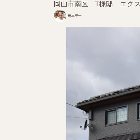
岡山市南区 T様邸 エク
橋本守一