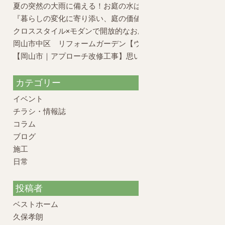
夏の突然の大雨に備える！お庭の水はけ対策と外構のポイント
『暮らしの変化に寄り添い、庭の価値を再構築したリフォーム
クロススタイル×モダンで開放的なお庭
岡山市中区 リフォームガーデン【ウッドデッキの活かし方】
【岡山市｜アプローチ改修工事】思い出のお庭を、元の姿に戻
カテゴリー
イベント
チラシ・情報誌
コラム
ブログ
施工
日常
投稿者
ベストホーム
久保孝朗